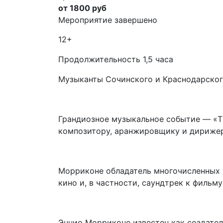
от 1800 руб
Мероприятие завершено
12+
Продолжительность 1,5 часа
Музыканты Сочинского и Краснодарског
Грандиозное музыкальное событие — «Th
композитору, аранжировщику и дирижер
Морриконе обладатель многочисленных н
кино и, в частности, саундтрек к фильм
Эннио Морриконе известен как создател