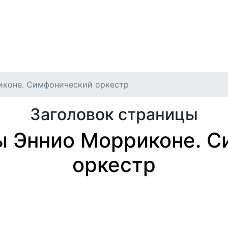
игация
илет
Отмены и переносы
Публичная оферта
Архив
коне. Симфонический оркестр
Заголовок страницы
ы Эннио Морриконе. С
оркестр