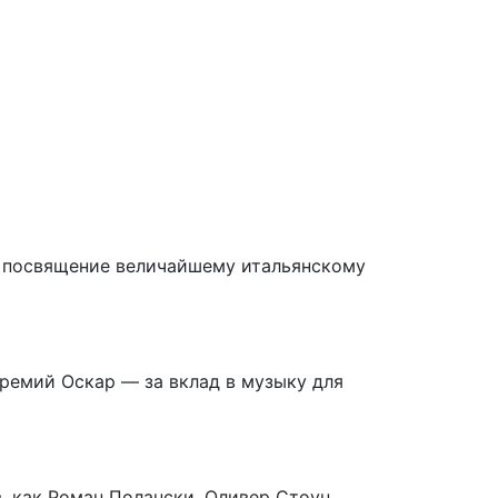
— посвящение величайшему итальянскому
премий Оскар — за вклад в музыку для
, как Роман Полански, Оливер Стоун,