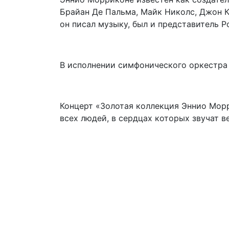
Брайан Де Пальма, Майк Николс, Джон К
он писал музыку, был и представитель 
В исполнении симфонического оркестра
Концерт «Золотая коллекция Эннио Мор
всех людей, в сердцах которых звучат 
Подвал
Архив
Афиша
Как купить билет
Отмены и переносы