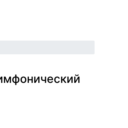
Афиша
Контакты
Новости
имфонический