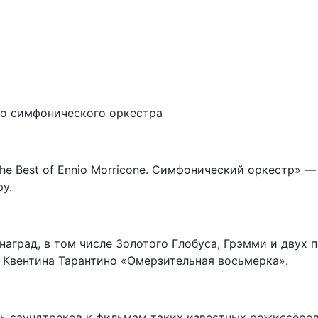
о симфонического оркестра
e Best of Ennio Morricone. Симфонический оркестр» 
у.
аград, в том числе Золотого Глобуса, Грэмми и двух 
у Квентина Тарантино «Омерзительная восьмерка».
ь саундтреков к фильмам таких известных режиссёров