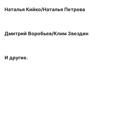
Наталья Кийко/Наталья Петрова
Дмитрий Воробьев/Клим Звездин
И другие.
Подвал
Архив
Афиша
Как купить билет
Отмены и переносы
Публичная оферта