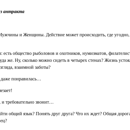
ез антракта
жчины и Женщины. Действие может происходить, где угодно, ко
 есть общество рыболовов и охотников, нумизматов, филателис
да же. Ну, сколько можно сидеть в четырех стенах? Жизнь устоял
взгляда, взаимной заботы?
у даже понравилась…
езает!
и, и требовательно звонит…
йти общий язык? Понять друг друга? Что их ждет? Общая дорога
нец?