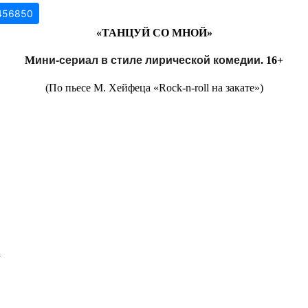
3456850
«ТАНЦУЙ СО МНОЙ»
М
ини-сериал в стиле лирической комедии
. 16+
(По пьесе М. Хейфеца «Rock-n-roll на закате»)
а