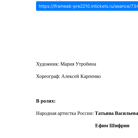
https://iframeab-pre2210.intickets.ru/seance/7
Художник: Мария Утробина
Хореограф: Алексей Карпенко
В ролях:
Народная артистка России:
Татьяна Васильев
Ефим Шифрин